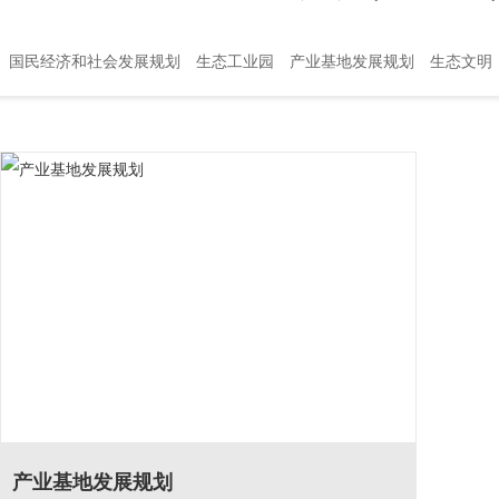
国民经济和社会发展规划
生态工业园
产业基地发展规划
生态文明
产业基地发展规划