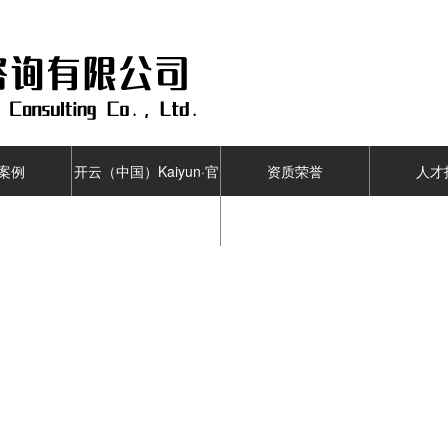
案例
开云（中国）Kaiyun·官
资质荣誉
人才
方网站,kaiyun.com