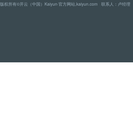
版权所有©开云（中国）Kaiyun·官方网站,kaiyun.com 联系人：卢经理