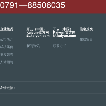
0791—88506035
企业概况
开云（中国）
开云（中国）
信息反馈
Kaiyun·官方网
Kaiyun·官方网
站,kaiyun.com
站,kaiyun.com
公司简介
在线留言
新闻资讯
联系方式
成功案例
资质荣誉
人才招聘
友情链接 :