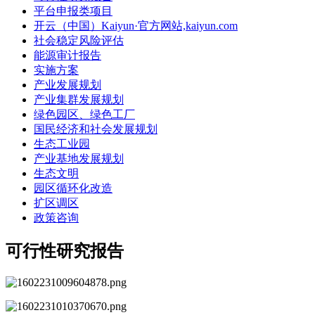
平台申报类项目
开云（中国）Kaiyun·官方网站,kaiyun.com
社会稳定风险评估
能源审计报告
实施方案
产业发展规划
产业集群发展规划
绿色园区、绿色工厂
国民经济和社会发展规划
生态工业园
产业基地发展规划
生态文明
园区循环化改造
扩区调区
政策咨询
可行性研究报告