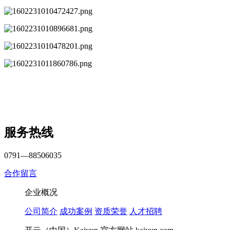
服务热线
0791—88506035
合作留言
企业概况
公司简介
成功案例
资质荣誉
人才招聘